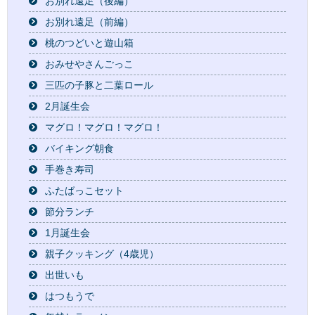
お別れ遠足（後編）
お別れ遠足（前編）
桃のつどいと遊山箱
おみせやさんごっこ
三匹の子豚と二葉ロール
2月誕生会
マグロ！マグロ！マグロ！
バイキング朝食
手巻き寿司
ふたばっこセット
節分ランチ
1月誕生会
親子クッキング（4歳児）
出世いも
はつもうで