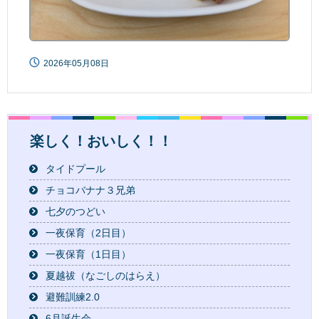
2026年05月08日
楽しく！おいしく！！
タイドプール
チョコバナナ３兄弟
七夕のつどい
一夜保育（2日目）
一夜保育（1日目）
夏越祓（なごしのはらえ）
避難訓練2.0
6月誕生会