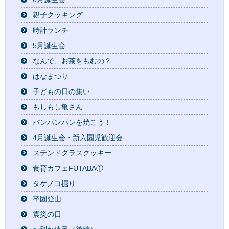
親子クッキング
時計ランチ
5月誕生会
なんで、お茶をもむの？
はなまつり
子どもの日の集い
もしもし亀さん
パンパンパンを焼こう！
4月誕生会・新入園児歓迎会
ステンドグラスクッキー
食育カフェFUTABA①
タケノコ掘り
卒園登山
震災の日