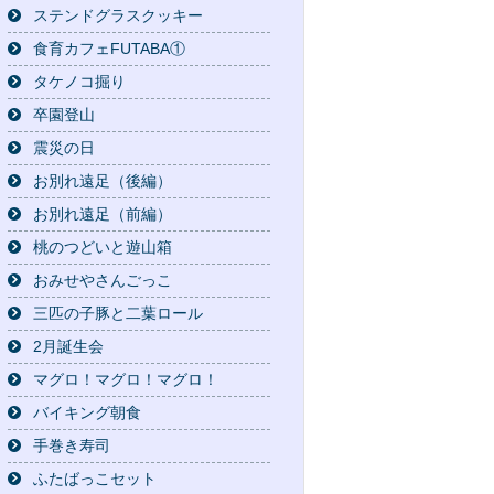
ステンドグラスクッキー
食育カフェFUTABA①
タケノコ掘り
卒園登山
震災の日
お別れ遠足（後編）
お別れ遠足（前編）
桃のつどいと遊山箱
おみせやさんごっこ
三匹の子豚と二葉ロール
2月誕生会
マグロ！マグロ！マグロ！
バイキング朝食
手巻き寿司
ふたばっこセット