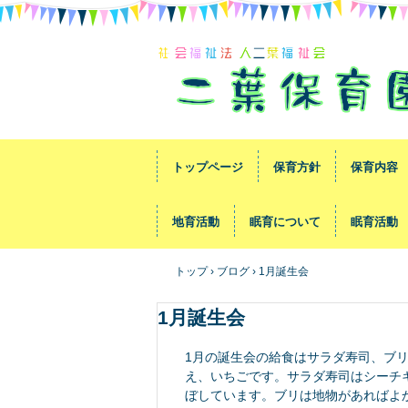
トップページ
保育方針
保育内容
地育活動
眠育について
眠育活動
トップ
›
ブログ
›
1月誕生会
1月誕生会
1月の誕生会の給食はサラダ寿司、ブ
え、いちごです。サラダ寿司はシーチ
ぼしています。ブリは地物があればよ