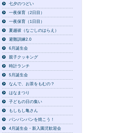
七夕のつどい
一夜保育（2日目）
一夜保育（1日目）
夏越祓（なごしのはらえ）
避難訓練2.0
6月誕生会
親子クッキング
時計ランチ
5月誕生会
なんで、お茶をもむの？
はなまつり
子どもの日の集い
もしもし亀さん
パンパンパンを焼こう！
4月誕生会・新入園児歓迎会