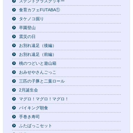
ステンドグラスクッキー
食育カフェFUTABA①
タケノコ掘り
卒園登山
震災の日
お別れ遠足（後編）
お別れ遠足（前編）
桃のつどいと遊山箱
おみせやさんごっこ
三匹の子豚と二葉ロール
2月誕生会
マグロ！マグロ！マグロ！
バイキング朝食
手巻き寿司
ふたばっこセット