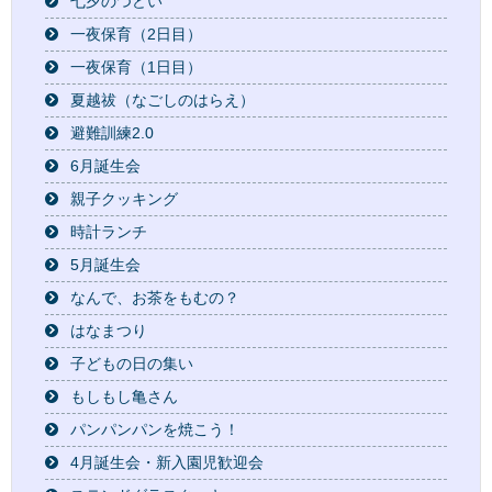
七夕のつどい
一夜保育（2日目）
一夜保育（1日目）
夏越祓（なごしのはらえ）
避難訓練2.0
6月誕生会
親子クッキング
時計ランチ
5月誕生会
なんで、お茶をもむの？
はなまつり
子どもの日の集い
もしもし亀さん
パンパンパンを焼こう！
4月誕生会・新入園児歓迎会